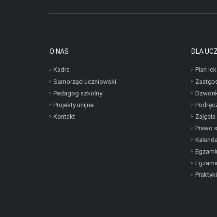
O NAS
DLA UC
Kadra
Plan lek
Samorząd uczniowski
Zastęp
Pedagog szkolny
Dzwonk
Projekty unijne
Podręcz
Kontakt
Zajęcia
Prawo 
Kalenda
Egzamin
Egzami
Praktyki