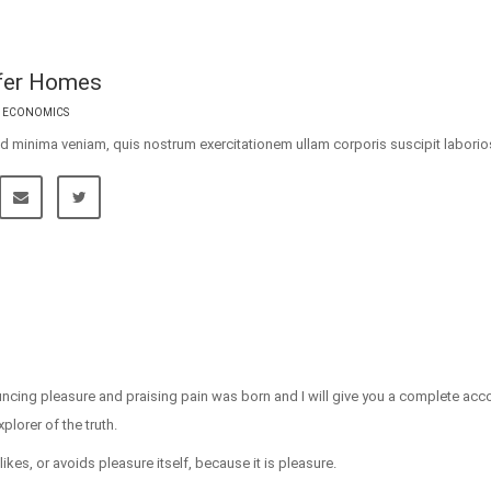
fer Homes
- ECONOMICS
d minima veniam, quis nostrum exercitationem ullam corporis suscipit labori
ouncing pleasure and praising pain was born and I will give you a complete acc
lorer of the truth.
kes, or avoids pleasure itself, because it is pleasure.