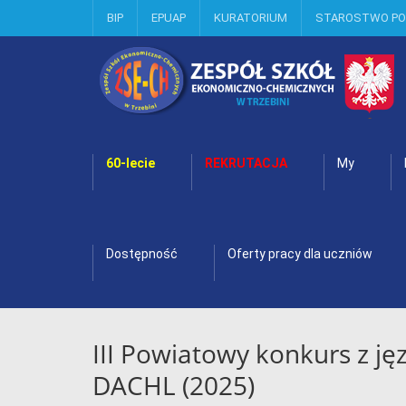
BIP
EPUAP
KURATORIUM
STAROSTWO P
60-lecie
REKRUTACJA
My
Dostępność
Oferty pracy dla uczniów
III Powiatowy konkurs z ję
DACHL (2025)