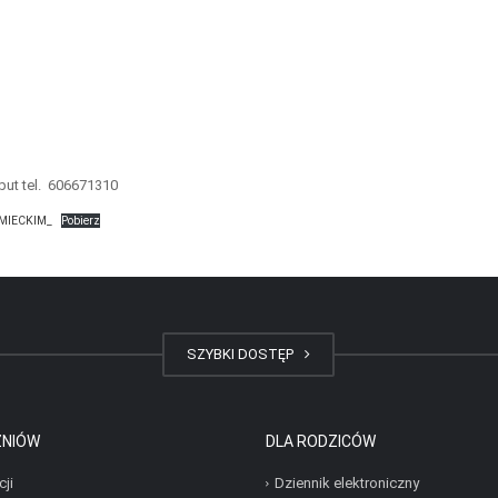
put tel. 606671310
MIECKIM_
Pobierz
SZYBKI DOSTĘP
ZNIÓW
DLA RODZICÓW
cji
Dziennik elektroniczny