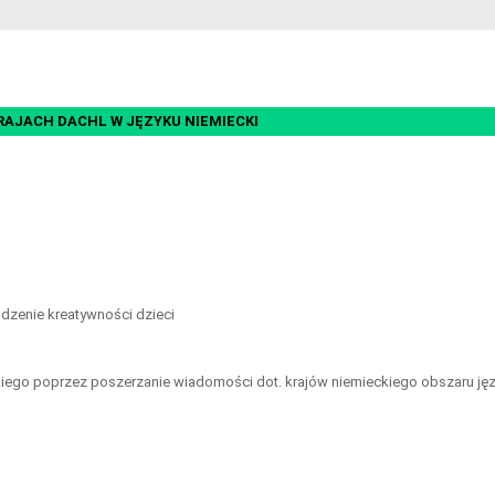
RAJACH DACHL W JĘZYKU NIEMIECKI
udzenie kreatywności dzieci
ckiego poprzez poszerzanie wiadomości dot. krajów niemieckiego obszaru j