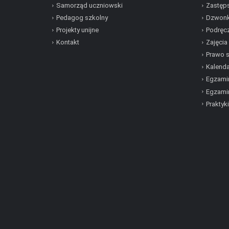
Samorząd uczniowski
Zastęp
Pedagog szkolny
Dzwonk
Projekty unijne
Podręcz
Kontakt
Zajęcia
Prawo 
Kalenda
Egzamin
Egzami
Praktyki