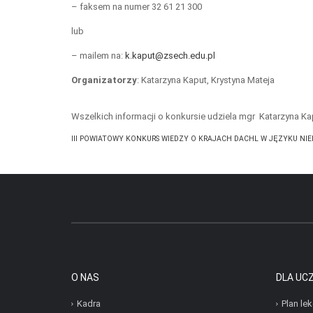
– faksem na numer 32 61 21 300
lub
– mailem na:
k.kaput@zsech.edu.pl
Organizatorzy
: Katarzyna Kaput, Krystyna Mateja
Wszelkich informacji o konkursie udziela mgr Katarzyna Ka
III POWIATOWY KONKURS WIEDZY O KRAJACH DACHL W JĘZYKU NIE
O NAS
DLA UC
Kadra
Plan lek