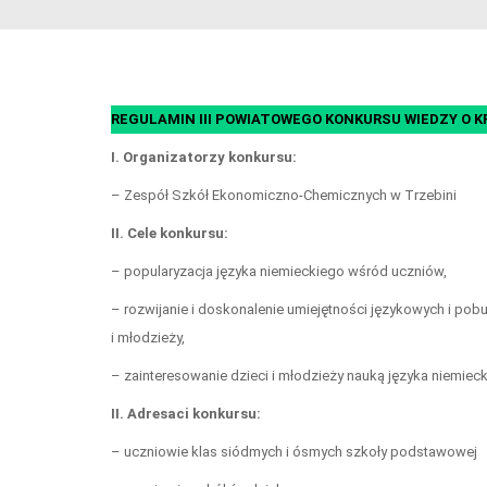
REGULAMIN III POWIATOWEGO KONKURSU WIEDZY O K
I. Organizatorzy konkursu:
– Zespół Szkół Ekonomiczno-Chemicznych w Trzebini
II. Cele konkursu:
– popularyzacja języka niemieckiego wśród uczniów,
– rozwijanie i doskonalenie umiejętności językowych i pob
i młodzieży,
– zainteresowanie dzieci i młodzieży nauką języka niemie
II. Adresaci konkursu:
– uczniowie klas siódmych i ósmych szkoły podstawowej