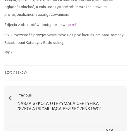
oglądać i słuchać, a cała uroczystość robiła wrażenie swoim
profesjonalizmem i zaangażowaniem.
Zdjęcia z obchodów dostępne są w
galerii
.
PS. Uroczystość przygotowała młodzież pod kierunkiem pani Romany
Rusek i pani Katarzyny Gadowskiej.
/PS/
Z ŻYCIA SZKOŁY
Previous
NASZA SZKOŁA OTRZYMAŁA CERTYFIKAT
"SZKOŁA PROMUJĄCA BEZPIECZEŃSTWO"
Next