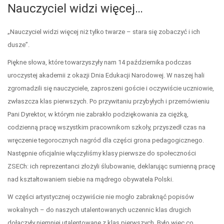
Nauczyciel widzi więcej…
„Nauczyciel widzi więcej niż tylko twarze – stara się zobaczyć i ich
dusze”.
Piękne słowa, które towarzyszyły nam 14 października podczas
uroczystej akademii z okazji Dnia Edukacji Narodowej. W naszej hali
zgromadzili się nauczyciele, zaproszeni goście i oczywiście uczniowie,
zwłaszcza klas pierwszych. Po przywitaniu przybyłych i przemówieniu
Pani Dyrektor, w którym nie zabrakło podziękowania za ciężką,
codzienną pracę wszystkim pracownikom szkoły, przyszedł czas na
wręczenie tegorocznych nagród dla części grona pedagogicznego.
Następnie oficjalnie włączyliśmy klasy pierwsze do społeczności
ZSECh: ich reprezentanci złożyli ślubowanie, deklarując sumienną pracę
nad kształtowaniem siebie na mądrego obywatela Polski.
W części artystycznej oczywiście nie mogło zabraknąć popisów
wokalnych – do naszych utalentowanych uczennic klas drugich
dołączyły niemniej utalentowane z klas pierwszych. Było więc co