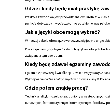
Gdzie i kiedy będę miał praktykę z
Praktyka zawodowa jest przewidziana dwukrotnie: w klasie II
punkcie dotyczącym wycieczek, miejsc takich w naszej okoli
Jakie języki obce mogę wybrać?
W naszej szkole obowiązkowo uczysz się języka angielskie
Poza zajęciami „ogólnymi” z dwóch języków obcych, będzi
związaną z tym zawodem.
Kiedy będę zdawał egzaminy zawod
Egzamin z pierwszej kwalifikacji
CHM.03. Przygotowywanie s
Wykonywanie badań analitycznych
w połowie klasy V. Po zda
Gdzie potem znajdę pracę?
Technik analityk może być zatrudniony w następujących 
sztucznych, farmaceutycznym, kosmetycznym, środków pomocn