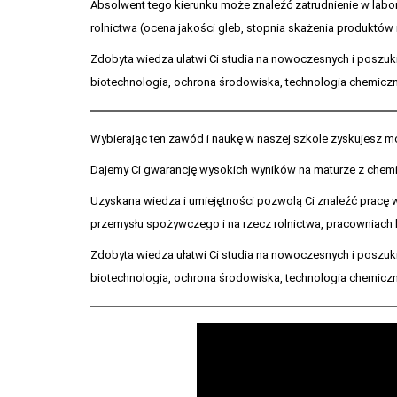
Absolwent tego kierunku może znaleźć zatrudnienie w lab
rolnictwa (ocena jakości gleb, stopnia skażenia produktów 
Zdobyta wiedza ułatwi Ci studia na nowoczesnych i poszuki
biotechnologia, ochrona środowiska, technologia chemiczn
Wybierając ten zawód i naukę w naszej szkole zyskujesz m
Dajemy Ci gwarancję wysokich wyników na maturze z chemi
Uzyskana wiedza i umiejętności pozwolą Ci znaleźć pracę 
przemysłu spożywczego i na rzecz rolnictwa, pracowniach kr
Zdobyta wiedza ułatwi Ci studia na nowoczesnych i poszuki
biotechnologia, ochrona środowiska, technologia chemiczn