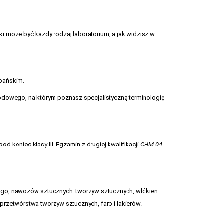
yki może być każdy rodzaj laboratorium, a jak widzisz w
zpańskim.
odowego, na którym poznasz specjalistyczną terminologię
od koniec klasy III. Egzamin z drugiej kwalifikacji
CHM.04.
ego, nawozów sztucznych, tworzyw sztucznych, włókien
przetwórstwa tworzyw sztucznych, farb i lakierów.