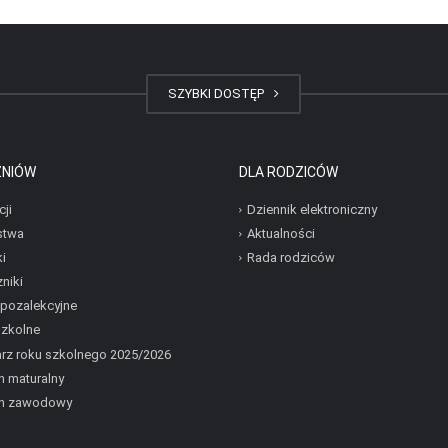
SZYBKI DOSTĘP
ZNIÓW
DLA RODZICÓW
cji
Dziennik elektroniczny
stwa
Aktualności
i
Rada rodziców
niki
 pozalekcyjne
szkolne
rz roku szkolnego 2025/2026
 maturalny
n zawodowy