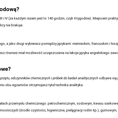
awodową?
I i IV (za każdym razem jest to 140 godzin, czyli 4 tygodnie). Miejscem prakt
cy nie brakuje.
go, a jako drugi wybierasz pomiędzy językami: niemieckim, francuskim i his
esz również miał możliwość uczęszczania na lekcje języka angielskiego zaw
owe?
przętu, odczynników chemicznych i próbek do badań analitycznych
odbywa się p
niu obu egzamiów otrzymujesz tytuł technika analityka.
działach przemysłu chemicznego: petrochemicznym, sodowym, kwasu siarkow
iczych (środki czystości, higieniczne, pielęgnacji roślin itp.), gumowym, 