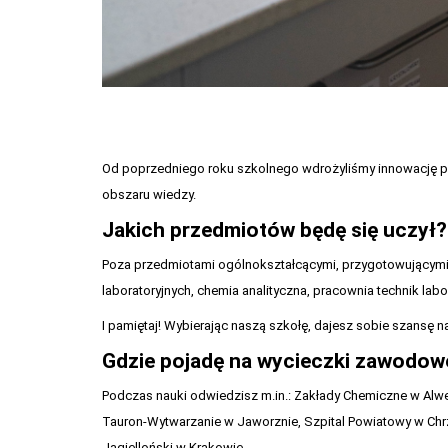
Od poprzedniego roku szkolnego wdrożyliśmy innowację pe
obszaru wiedzy.
Jakich przedmiotów będę się uczył?
Poza przedmiotami ogólnokształcącymi, przygotowującymi 
laboratoryjnych, chemia analityczna, pracownia technik lab
I pamiętaj! Wybierając naszą szkołę, dajesz sobie szansę
Gdzie pojadę na wycieczki zawodow
Podczas nauki odwiedzisz m.in.: Zakłady Chemiczne w Alwer
Tauron-Wytwarzanie w Jaworznie, Szpital Powiatowy w Chrz
Jagielloński w Krakowie.