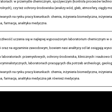
oratoriach: w przemyśle chemicznym, spożywczym (kontrola procesów technol
rolnych), czy też ochrony środowiska (analizy wód, gleb, atmosfery, ciągły m
wanych na rynku pracy kierunkach: chemia, inżynieria biomedyczna, inżynieri
a, farmacja, analityka medyczna.
ożliwość uczenia się w najlepiej wyposażonym laboratorium chemicznym w ok
i oraz na egzaminie zawodowym, bowiem nasi analitycy od lat osiągają wyso
w laboratoriach: przemysłowych, ochrony środowiska, klinicznych i naukowo
yminalistycznych, laboratoriach pracujących dla potrzeb archeologii, geologi
wanych na rynku pracy kierunkach: chemia, inżynieria biomedyczna, inżynieri
a, farmacja, analityka medyczna jak również medycyna.