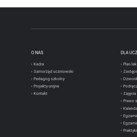
O NAS
DLA UC
Kadra
Plan lek
Samorząd uczniowski
Zastęp
Pedagog szkolny
Dzwonk
Projekty unijne
Podręcz
Kontakt
Zajęcia
Prawo 
Kalenda
Egzamin
Egzami
Praktyki