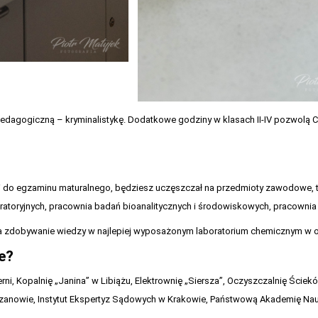
dagogiczną – kryminalistykę. Dodatkowe godziny w klasach II-IV pozwolą C
do egzaminu maturalnego, będziesz uczęszczał na przedmioty zawodowe, ta
oratoryjnych, pracownia badań bioanalitycznych i środowiskowych, pracownia k
 na zdobywanie wiedzy w najlepiej wyposażonym laboratorium chemicznym w o
e?
ni, Kopalnię „Janina” w Libiążu, Elektrownię „Siersza”, Oczyszczalnię Ściek
anowie, Instytut Ekspertyz Sądowych w Krakowie, Państwową Akademię Nauk w