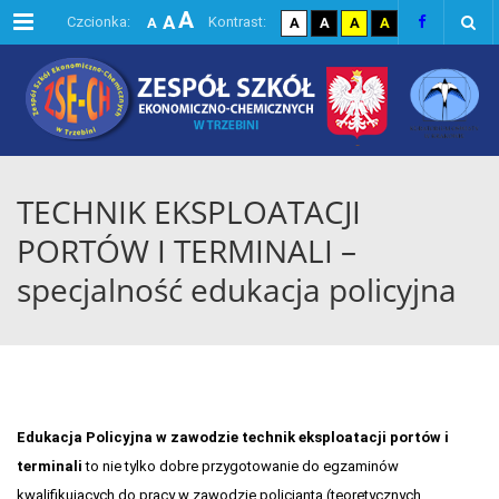
A
Menu
A
domyślna czcionka
kontrast domyślny
kontrast biały tekst na
kontrast czarny te
kontrast żółty
Czcionka:
Kontrast:
A
A
A
A
A
największa czcionka
większa czcionka
TECHNIK EKSPLOATACJI
PORTÓW I TERMINALI –
specjalność edukacja policyjna
Edukacja Policyjna
w zawodzie technik eksploatacji portów i
terminali
to nie tylko dobre przygotowanie do egzaminów
kwalifikujących do pracy w zawodzie policjanta (teoretycznych