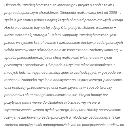
Olimpiada Przedsiębi
orczości
to innowacyjny projekt o społecznym i
proprzedsiębiorczym charakterze. Olimpiada realizowana jest od 2005 r. i
zyskała już status jednej z największych olimpiad przedmiotowych w kraju.
Hasło przewodnie trzynastej edycji Olimpiady to „Sukces w biznesie –
ludzie, wizerunek, strategia”.
Celem Olimpiady Przedsiębiorczości jest
przede wszystkim kształtowanie i wzmacnianie postaw przedsiębiorczych
wśród uczniów oraz uświadamianie im konieczności zachowywania się w
sposób przedsiębiorczy, jeżeli chcą realizować własne cele w życiu
prywatnym i zawodowym. Olimpiada służyć ma także doskonaleniu u
młodych ludzi umiejętności analizy zjawisk zachodzących w gospodarce,
rozwijaniu zdolności myślenia analitycznego i syntetycznego, planowania
oraz realizacji przedsięwzięć oraz rozwiązywania w sposób twórczy
problemów i skutecznego komunikowania się. Projekt buduje też
pozytywne nastawienie do działalności biznesowej, wspiera
wypracowywanie wzorca dydaktycznego, który umożliwiłby nauczycielom
rozwijanie zachowań przedsiębiorczych u młodzieży uzdolnionej, a także
zachęca adeptów
szkół ponadgimnazjalnych do podejmowania studiów na