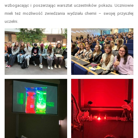
wzbogacając i poszerzając warsztat uczestników pokazu. Uczniowie
mieli też możliwość zwiedzania wydziału chemii – swojej przyszłej
uczelni.