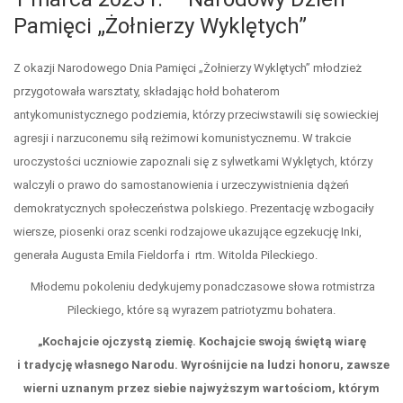
Pamięci „Żołnierzy Wyklętych”
Z okazji Narodowego Dnia Pamięci „Żołnierzy Wyklętych” młodzież
przygotowała warsztaty, składając hołd bohaterom
antykomunistycznego podziemia, którzy przeciwstawili się sowieckiej
agresji i narzuconemu siłą reżimowi komunistycznemu. W trakcie
uroczystości uczniowie zapoznali się z sylwetkami Wyklętych, którzy
walczyli o prawo do samostanowienia i urzeczywistnienia dążeń
demokratycznych społeczeństwa polskiego. Prezentację wzbogaciły
wiersze, piosenki oraz scenki rodzajowe ukazujące egzekucję Inki,
generała Augusta Emila Fieldorfa i rtm. Witolda Pileckiego.
Młodemu pokoleniu dedykujemy ponadczasowe słowa rotmistrza
Pileckiego, które są wyrazem patriotyzmu bohatera.
„Kochajcie ojczystą ziemię. Kochajcie swoją świętą wiarę
i tradycję własnego Narodu. Wyrośnijcie na ludzi honoru, zawsze
wierni uznanym przez siebie najwyższym wartościom, którym