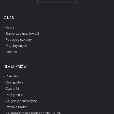
O NAS
Kadra
Samorząd uczniowski
Pedagog szkolny
Projekty unijne
Kontakt
DLA UCZNIÓW
Plan lekcji
Zastępstwa
Dzwonki
Podręczniki
Zajęcia pozalekcyjne
Prawo szkolne
Kalendarz roku szkolnego 2025/2026