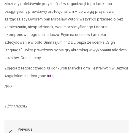
Możemy obiektywnie przyznać, iż w organizacji tego konkursu
osiągnęliśmy prawdziwy profesjonalizm – co z ulgą przyznawał
zarządzający Dworem pan Mirosław Witoń: wszystko przebiegło bez
zamieszania, niespodzianek, wedle przemyślanego i dobrze
skomponowanego scenariusza. Prym na scenie w tym roku
zdecydowanie wiodło Gimnazjum nr 2 z Libiąża ze scenką „Sign
language”. Był to prawdziwy popis gry aktorskiej w wykonaniu młodych
uczniów. Gratulujemy!
Zdjęcia z tegorocznego XI Konkursu Małych Form Teatralnych w Języku
Angielskim są dostępne
tutaj
.
/RR/
Z ŻYCIA SZKOŁY
Previous