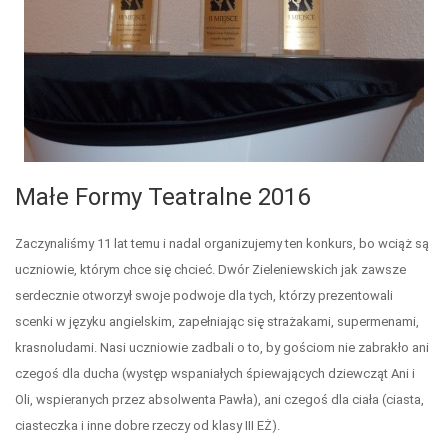
Małe Formy Teatralne 2016
Zaczynaliśmy 11 lat temu i nadal organizujemy ten konkurs, bo wciąż są
uczniowie, którym chce się chcieć. Dwór Zieleniewskich jak zawsze
serdecznie otworzył swoje podwoje dla tych, którzy prezentowali
scenki w języku angielskim, zapełniając się strażakami, supermenami,
krasnoludami. Nasi uczniowie zadbali o to, by gościom nie zabrakło ani
czegoś dla ducha (występ wspaniałych śpiewających dziewcząt Ani i
Oli, wspieranych przez absolwenta Pawła), ani czegoś dla ciała (ciasta,
ciasteczka i inne dobre rzeczy od klasy III EŻ).