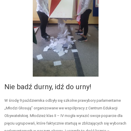
Nie badź durny, idź do urny!
W środę 9 października odbyły się szkolne prawybory parlamentarne
„Młodzi Głosują” organizowane we współpracy z Centrum Edukacji
Obywatelskiej. Młodzież klas II – IV mogła wyrazić swoje poparcie dla
pięciu ugrupowań, które faktycznie startują w zbliżających się wyborach
parlamentarnych w naszym okręgu. I uczyniła to dość licznie –