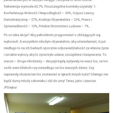
frekwencja wyniosła 63,7%. Poszczególne komitety uzyskały: 1.
Konfederacja Wolność i Niepodległość – 30%, Sojusz Lewicy
Demokratycznej – 27%, Koalicja Obywatelska – 23%, Prawo i
Sprawiedliwość – 13%, Polskie Stronnictwo Ludowe – 7%.
Po co taka akcja? Aby pełnoletnim przypomnieć o zbliżających się
wyborach. A wszystkim młodym obywatelom, aby uświadamiać, iż już
niedługo to na ich barkach spocznie odpowiedzialność za własne życie
i za takie wybory, aby to życie było udane, szczęśliwe i bezpieczne. To
wasze – droga młodzieży – decyzje będą wpływały na wasz los, na los
osób wam bliskich czy niezadługo na los waszych dzieci. Czy
naprawdę chcecie ten los zostawiać w rękach innych ludzi? Dlatego nie
bądź durny młody człowieku i idź do urny! Teraz, jutro i zawsze.
/PSiejka/