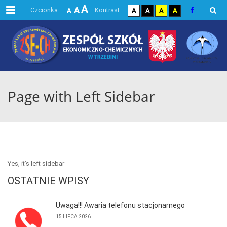
A
Menu
A
domyślna czcionka
kontrast domyślny
kontrast biały tekst na
kontrast czarny te
kontrast żółty
Czcionka:
Kontrast:
A
A
A
A
A
największa czcionka
większa czcionka
Page with Left Sidebar
Yes, it’s left sidebar
OSTATNIE WPISY
Uwaga!!! Awaria telefonu stacjonarnego
15 LIPCA 2026