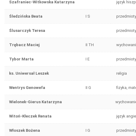
Szafraniec-Witkowska Katarzyna
język hisz
Śledzińska Beata
I S
przedmiot
Ślusarczyk Teresa
przedmiot
Trębacz Maciej
II TH
wychowanie
Tybor Marta
I E
przedmiot
ks. Uniwersał Leszek
religia
Wentrys Genowefa
II G
fizyka, ma
Wielonek-Gierus Katarzyna
wychowanie
Witoń-Kłeczek Renata
język angie
Włoszek Bożena
I G
przedmiot