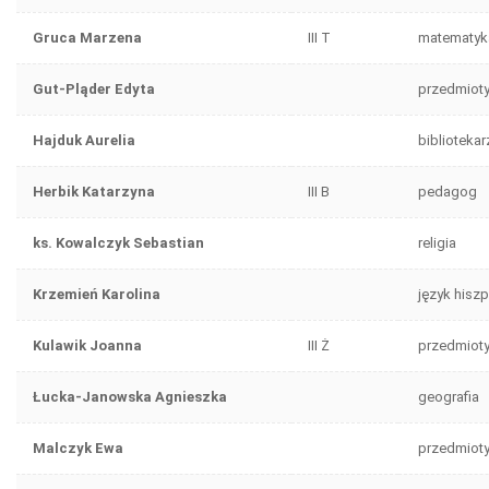
Gruca Marzena
III T
matematyk
Gut-Pląder Edyta
przedmioty
Hajduk Aurelia
bibliotekar
Herbik Katarzyna
III B
pedagog
ks. Kowalczyk Sebastian
religia
Krzemień Karolina
język hisz
Kulawik Joanna
III Ż
przedmiot
Łucka-Janowska Agnieszka
geografia
Malczyk Ewa
przedmiot