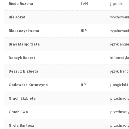
Bieda Bożena
I AH
j. polski
Bis Józef
wychowanie
Błaszczyk Iwona
III P
wychowanie
Braś Małgorzata
język angie
Daszyk Robert
informatyk
Deszcz Elżbieta
język franc
Gadowska Katarzyna
II P
j. angielski
Głuch Elżbieta
przedmiot
Głuch Ewa
przedmioty 
Grela Bartosz
przedmiot