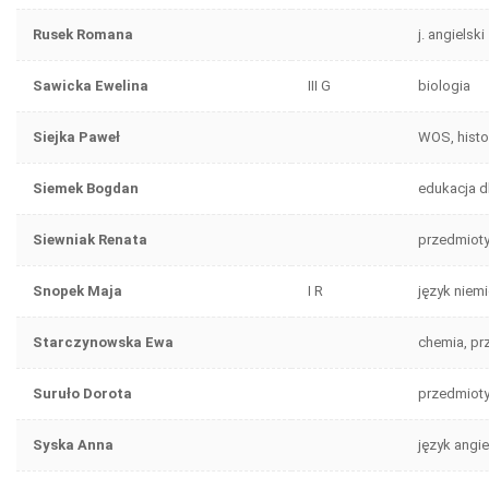
Rusek Romana
j. angielski
Sawicka Ewelina
III G
biologia
Siejka Paweł
WOS, histor
Siemek Bogdan
edukacja d
Siewniak Renata
przedmiot
Snopek Maja
I R
język niemi
Starczynowska Ewa
chemia, p
Suruło Dorota
przedmiot
Syska Anna
język angie