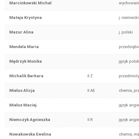
Marcinkowski Michał
wychowanie
Mateja Krystyna
j. niemiecki
Mazur Alina
j. polski
Mendela Maria
przedsiębi
Mędrzyk Monika
język polsk
Michalik Barbara
II Ż
przedmioty
Mielus Alicja
II AE
chemia, p
Mielus Maciej
język angie
Niemczyk Agnieszka
II R
język angie
Nowakowska Ewelina
chemia, ma