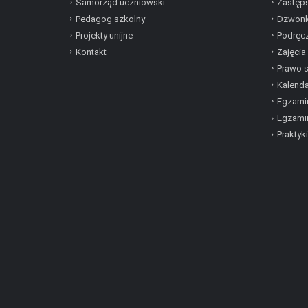
Samorząd uczniowski
Zastęp
Pedagog szkolny
Dzwonk
Projekty unijne
Podręcz
Kontakt
Zajęcia
Prawo 
Kalenda
Egzamin
Egzami
Praktyki