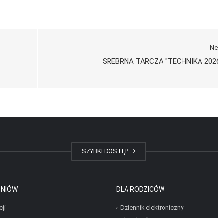
Ne
SREBRNA TARCZA "TECHNIKA 202
SZYBKI DOSTĘP
ZNIÓW
DLA RODZICÓW
cji
Dziennik elektroniczny