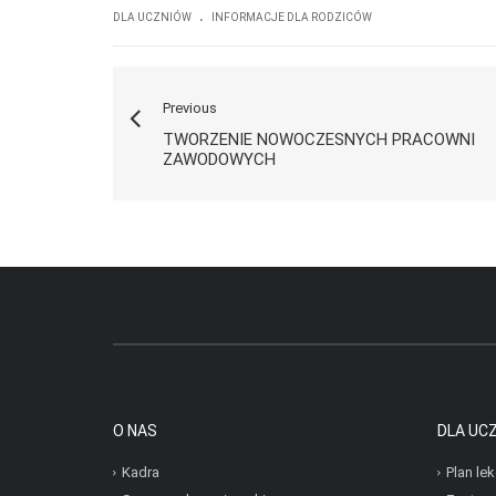
.
DLA UCZNIÓW
INFORMACJE DLA RODZICÓW
Previous
TWORZENIE NOWOCZESNYCH PRACOWNI
ZAWODOWYCH
O NAS
DLA UC
Kadra
Plan lek