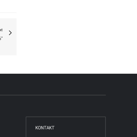
xt
6"
KONTAKT