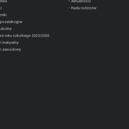
stwa
Aktualności
i
Rada rodziców
niki
 pozalekcyjne
szkolne
rz roku szkolnego 2025/2026
 maturalny
n zawodowy