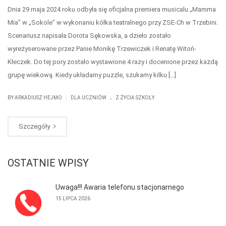
Dnia 29 maja 2024 roku odbyła się oficjalna premiera musicalu „Mamma
Mia” w „Sokole” w wykonaniu kółka teatralnego przy ZSE-Ch w Trzebini.
Scenariusz napisała Dorota Sękowska, a dzieło zostało
wyreżyserowane przez Panie Monikę Trzewiczek i Renatę Witoń-
Kłeczek. Do tej pory zostało wystawione 4 razy i docenione przez każdą
grupę wiekową. Kiedy układamy puzzle, szukamy kilku […]
.
|
BY
ARKADIUSZ HEJMO
DLA UCZNIÓW
Z ŻYCIA SZKOŁY
Szczegóły
OSTATNIE WPISY
Uwaga!!! Awaria telefonu stacjonarnego
15 LIPCA 2026