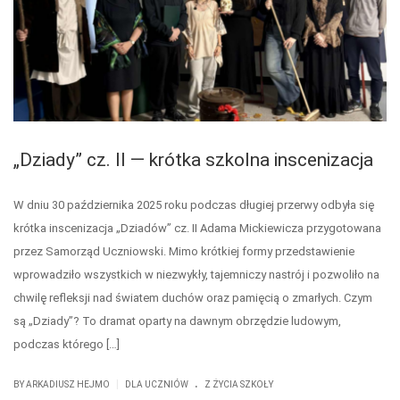
„Dziady” cz. II — krótka szkolna inscenizacja
W dniu 30 października 2025 roku podczas długiej przerwy odbyła się
krótka inscenizacja „Dziadów” cz. II Adama Mickiewicza przygotowana
przez Samorząd Uczniowski. Mimo krótkiej formy przedstawienie
wprowadziło wszystkich w niezwykły, tajemniczy nastrój i pozwoliło na
chwilę refleksji nad światem duchów oraz pamięcią o zmarłych. Czym
są „Dziady”? To dramat oparty na dawnym obrzędzie ludowym,
podczas którego […]
.
|
BY
ARKADIUSZ HEJMO
DLA UCZNIÓW
Z ŻYCIA SZKOŁY