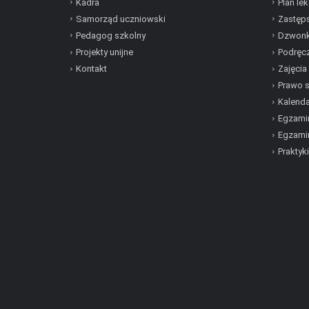
Kadra
Plan lek
Samorząd uczniowski
Zastęp
Pedagog szkolny
Dzwonk
Projekty unijne
Podręcz
Kontakt
Zajęcia
Prawo 
Kalenda
Egzamin
Egzami
Praktyki