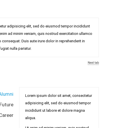
tur adipisicing elit, sed do eiusmod tempor incididunt
 enim ad minim veniam, quis nostrud exercitation ullamco
 consequat. Duis aute irure dolor in reprehenderit in
ugiat nulla pariatur.
Next tab
Alumni
Lorem ipsum dolor sit amet, consectetur
adipisicing elit, sed do eiusmod tempor
Future
incididunt ut labore et dolore magna
Career
aliqua.
Ut enim ad minim veniam, quis nostrud