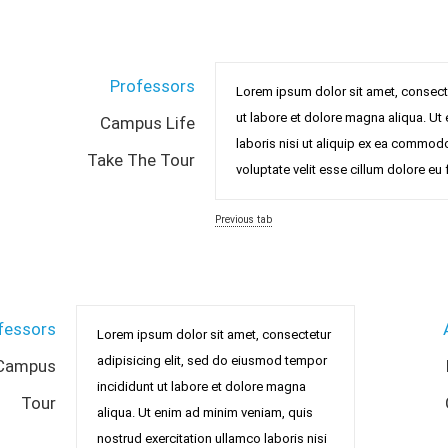
Professors
Lorem ipsum dolor sit amet, consecte
ut labore et dolore magna aliqua. Ut
Campus Life
laboris nisi ut aliquip ex ea commodo
Take The Tour
voluptate velit esse cillum dolore eu f
Previous tab
fessors
Lorem ipsum dolor sit amet, consectetur
adipisicing elit, sed do eiusmod tempor
Campus
incididunt ut labore et dolore magna
Tour
aliqua. Ut enim ad minim veniam, quis
nostrud exercitation ullamco laboris nisi