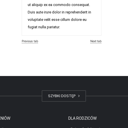
ut aliquip ex ea commodo consequat.
Duis aute irure dolor in reprehenderit in
voluptate velit esse cillum dolore eu
fugiat nulla pariatur.
Previous tab
Next tab
SZYBKI DOSTĘP
ZNIÓW
DLA RODZICÓW