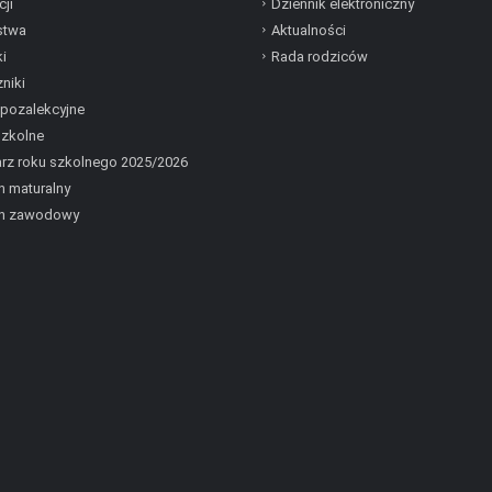
cji
Dziennik elektroniczny
stwa
Aktualności
i
Rada rodziców
niki
 pozalekcyjne
szkolne
rz roku szkolnego 2025/2026
 maturalny
n zawodowy