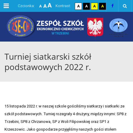
A
Menu
A
domyślna czcionka
kontrast domyślny
kontrast biały tekst na
kontrast czarny te
kontrast żółty
Czcionka:
Kontrast:
A
A
A
A
A
największa czcionka
większa czcionka
Turniej siatkarski szkół
podstawowych 2022 r.
15 listopada 2022 r. w naszej szkole gościliśmy siatkarzy i siatkarki ze
szkół podstawowych. Turniej rozegrały 4 drużyny, między innymi: SP8 z
Trzebini, SP8 z Chrzanowa, SP z Woli Filipowskiej oraz SP1 z
Krzeszowic. Jako gospodarze przyjęliśmy naszych gości stołem