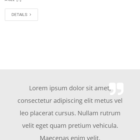
DETAILS
m ipsum dolor sit amet,
Lorem i
ur adipiscing elit metus vel
consectetur 
erat cursus. Nullam rutrum
leo placera
get quam pretium vehicula.
velit eget
aecenas enim velit.
Maec