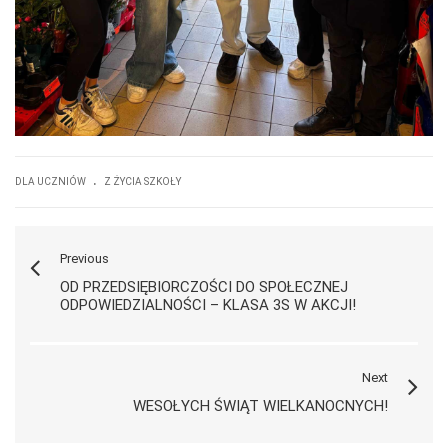
.
DLA UCZNIÓW
Z ŻYCIA SZKOŁY
Previous
OD PRZEDSIĘBIORCZOŚCI DO SPOŁECZNEJ
ODPOWIEDZIALNOŚCI – KLASA 3S W AKCJI!
Next
WESOŁYCH ŚWIĄT WIELKANOCNYCH!