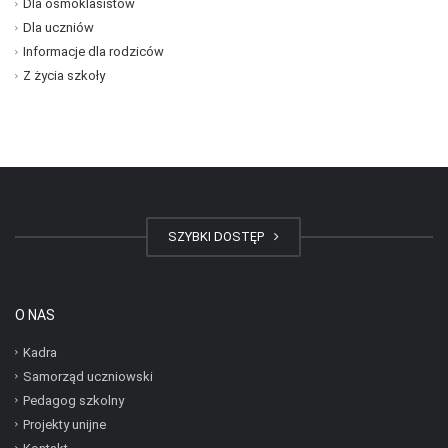
Dla ósmoklasistów
Dla uczniów
Informacje dla rodziców
Z życia szkoły
SZYBKI DOSTĘP
O NAS
Kadra
Samorząd uczniowski
Pedagog szkolny
Projekty unijne