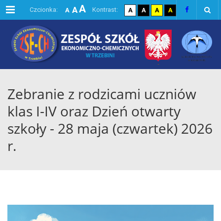
A
Menu
A
domyślna czcionka
kontrast domyślny
kontrast biały tekst na
kontrast czarny te
kontrast żółty
Czcionka:
Kontrast:
A
A
A
A
A
największa czcionka
większa czcionka
Zebranie z rodzicami uczniów
klas I-IV oraz Dzień otwarty
szkoły - 28 maja (czwartek) 2026
r.