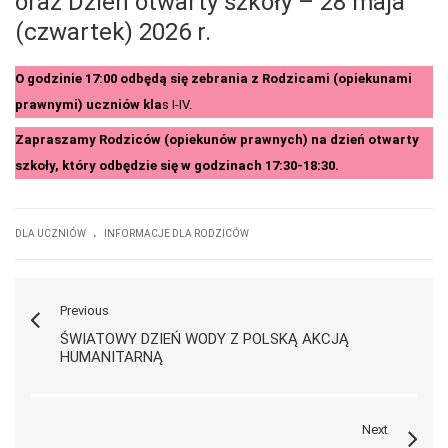
oraz Dzień otwarty szkoły – 28 maja
(czwartek) 2026 r.
O godzinie 17:00 odbędą się zebrania z Rodzicami (opiekunami
prawnymi) uczniów kla
s I-IV.
Zapraszamy Rodziców (opiekunów prawnych) na dzień otwarty
szkoły, który odbędzie się w godzinach 17:30-18:30.
.
DLA UCZNIÓW
INFORMACJE DLA RODZICÓW
Previous
ŚWIATOWY DZIEŃ WODY Z POLSKĄ AKCJĄ
HUMANITARNĄ
Next