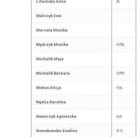
Litwińska Anna
IK
Malczyk Ewa
Marcela Monika
Mędrzyk Monika
IVPA
Michalik Maja
Michalik Barbara
IVPR
Mielus Alicja
IVA
Nędza Karolina
Niemczyk Agnieszka
IIIA
Nowakowska Ewelina
III S