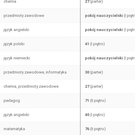
chemia
27
(parter)
przedmioty zawodowe
pokój nauczycielski
(I pięt
język angielski
pokój nauczycielski
(I pięt
język polski
41
(I piętro)
język niemiecki
pokój nauczycielski
(I pięt
przedmioty zawodowe, informatyka
30
(parter)
chemia, przedmioty zawodowe
27
(parter)
pedagog
71
(II piętro)
język angielski
40
(I piętro)
matematyka
76
(II piętro)