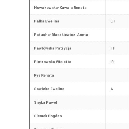
Nowakowska-Kawala Renata
Pałka Ewelina
IEH
Patucha-Błaszkiewicz Aneta
Pawłowska Patrycja
III P
Piotrowska Wioletta
IIR
Ryś Renata
Sawicka Ewelina
IA
Siejka Paweł
Siemek Bogdan