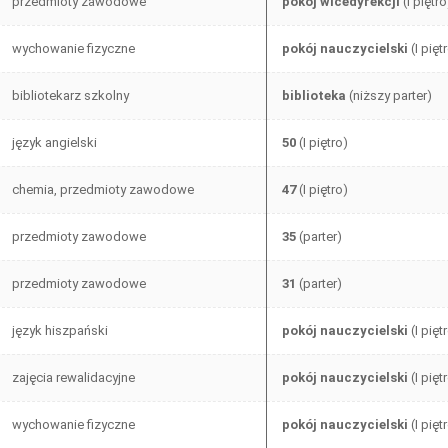
przedmioty zawodowe
pokój wicedyrekcji
(I piętro
wychowanie fizyczne
pokój nauczycielski
(I pięt
bibliotekarz szkolny
biblioteka
(niższy parter)
język angielski
50
(I piętro)
chemia, przedmioty zawodowe
47
(I piętro)
przedmioty zawodowe
35
(parter)
przedmioty zawodowe
31
(parter)
język hiszpański
pokój nauczycielski
(I pięt
zajęcia rewalidacyjne
pokój nauczycielski
(I pięt
wychowanie fizyczne
pokój nauczycielski
(I pięt