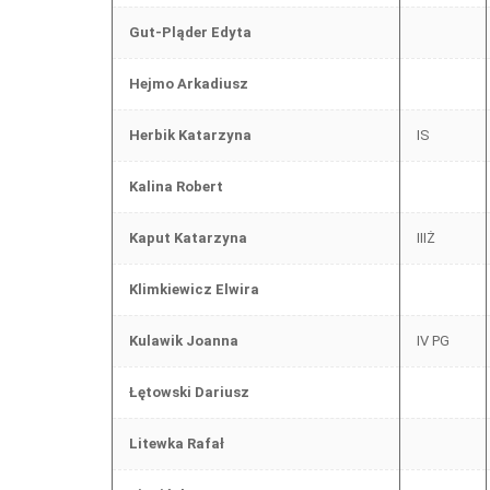
Gut-Pląder Edyta
Hejmo Arkadiusz
Herbik Katarzyna
IS
Kalina Robert
Kaput Katarzyna
IIIŻ
Klimkiewicz Elwira
Kulawik Joanna
IV PG
Łętowski Dariusz
Litewka Rafał