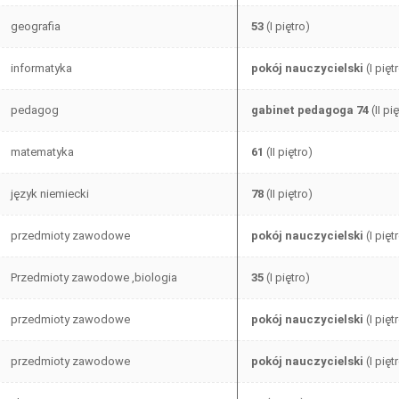
geografia
53
(I piętro)
informatyka
pokój nauczycielski
(I pięt
pedagog
gabinet pedagoga 74
(II pi
matematyka
61
(II piętro)
język niemiecki
78
(II piętro)
przedmioty zawodowe
pokój nauczycielski
(I pięt
Przedmioty zawodowe ,biologia
35
(I piętro)
przedmioty zawodowe
pokój nauczycielski
(I pięt
przedmioty zawodowe
pokój nauczycielski
(I pięt