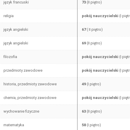
język francuski
73
(II piętro)
religia
pokój nauczycielski
(I pięt
język angielski
67
( II piętro)
język angielski
69
(II piętro)
filozofia
pokój nauczycielski
(I pięt
przedmioty zawodowe
pokój nauczycielski
(I pięt
historia, przedmioty zawodowe
49
(I piętro)
chemia, przedmioty zawodowe
pokój nauczycielski
(I pięt
wychowanie fizyczne
63
(II piętro)
matematyka
58
(I piętro)