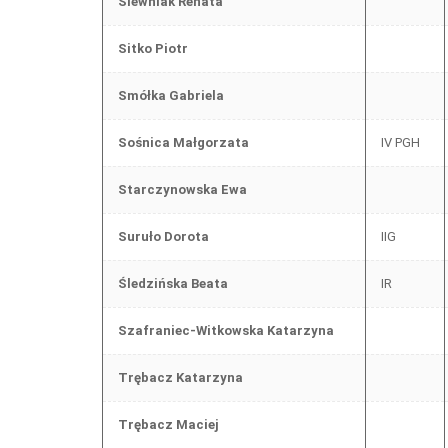
Siewniak Renata
Sitko Piotr
Smółka Gabriela
Sośnica Małgorzata
IV PGH
Starczynowska Ewa
Suruło Dorota
IIG
Śledzińska Beata
IR
Szafraniec-Witkowska Katarzyna
Trębacz Katarzyna
Trębacz Maciej