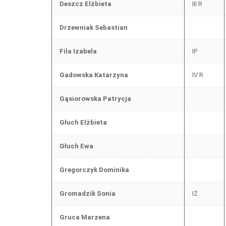
Deszcz Elżbieta
III R
Drzewniak Sebastian
Fila Izabela
IP
Gadowska Katarzyna
IV R
Gąsiorowska Patrycja
Głuch Elżbieta
Głuch Ewa
Gregorczyk Dominika
Gromadzik Sonia
IŻ
Gruca Marzena