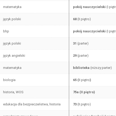
matematyka
pokój nauczycielski
(I pięt
język polski
68
(II piętro)
bhp
pokój nauczycielski
(I pięt
język polski
31
(parter)
język angielski
29
(parter)
matematyka
biblioteka
(niższy parter)
biologia
65 (
II piętro
)
historia, WOS
75a (II piętro)
edukacja dla bezpieczeństwa, historia
73
(II piętro)