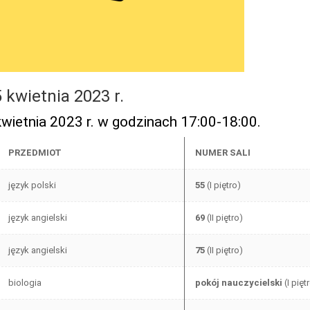
wietnia 2023 r.
wietnia 2023 r. w godzinach 17:00-18:00.
PRZEDMIOT
NUMER SALI
język polski
55
(I piętro)
język angielski
69
(II piętro)
język angielski
75
(II piętro)
biologia
pokój nauczycielski
(I pięt