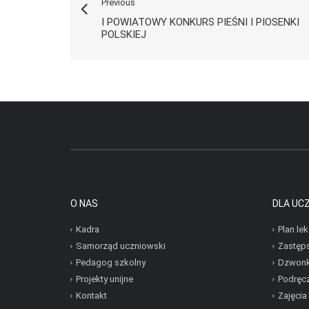
Previous
I POWIATOWY KONKURS PIEŚNI I PIOSENKI
POLSKIEJ
O NAS
DLA UC
Kadra
Plan lek
Samorząd uczniowski
Zastęp
Pedagog szkolny
Dzwonk
Projekty unijne
Podręcz
Kontakt
Zajęcia