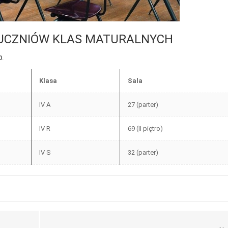
UCZNIÓW KLAS MATURALNYCH
0
.
Klasa
Sala
IV A
27 (parter)
IV R
69 (II piętro)
IV S
32 (parter)