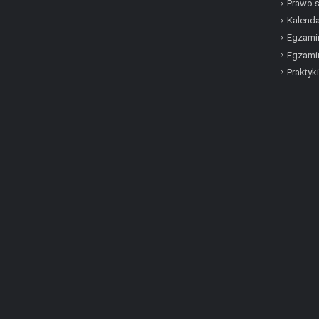
Prawo 
Kalenda
Egzamin
Egzami
Praktyki