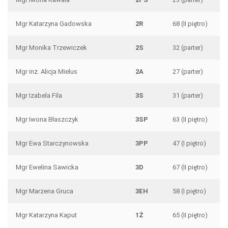
Mgr Katarzyna Gadowska
2R
68 (II piętro)
Mgr Monika Trzewiczek
2S
32 (parter)
Mgr inż. Alicja Mielus
2A
27 (parter)
Mgr Izabela Fila
3S
31 (parter)
Mgr Iwona Błaszczyk
3SP
63 (II piętro)
Mgr Ewa Starczynowska
3PP
47 (I piętro)
Mgr Ewelina Sawicka
3D
67 (II piętro)
Mgr Marzena Gruca
3EH
58 (I piętro)
Mgr Katarzyna Kaput
1Ż
65 (II piętro)