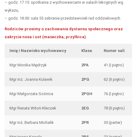
– godz. 17.15: spotkania z wychowawcami w salach lekcyjnych wg
wykazu,
– godz. 18.00: sala 55 zebranie przedstawicieli rad oddziałowych.
Rodziców prosimy o zachowanie dystansu społecznego oraz
zakrycie nosa i ust (maseczka, przyłbica).
Imię i Nazwisko wychowawcy
Klasa
Numer sali
Mgr Monika Mędrzyk
2PA
41 (I piętro)
Mgr inż. Joanna Kulawik
2PG
62 (II piętro)
Mgr Małgorzata Sośnica
2PGH
76 (I piętro)
Mgr Renata Witoń-Kłeczek
2EG
78 (II piętro)
Mgr inż. Barbara Michalik
2PR
30 (parter)
Mgr Iwona Kawala
2PS
23 (parter)