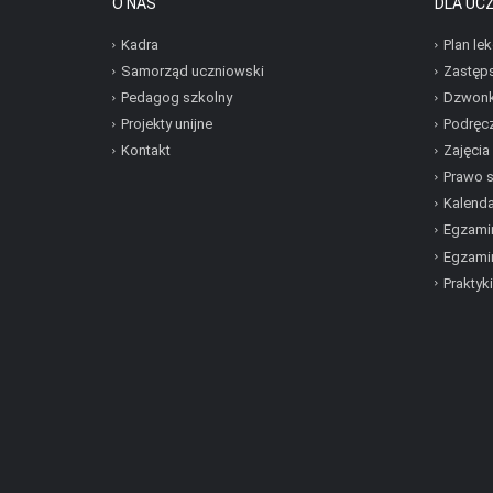
O NAS
DLA UC
Kadra
Plan lek
Samorząd uczniowski
Zastęp
Pedagog szkolny
Dzwonk
Projekty unijne
Podręcz
Kontakt
Zajęcia
Prawo 
Kalenda
Egzamin
Egzami
Praktyki