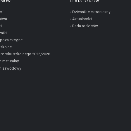
ZNIÓW
DLA RODZICÓW
cji
Dziennik elektroniczny
stwa
Aktualności
i
Rada rodziców
niki
 pozalekcyjne
szkolne
rz roku szkolnego 2025/2026
 maturalny
n zawodowy