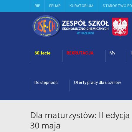
BIP
EPUAP
KURATORIUM
STAROSTWO P
60-lecie
REKRUTACJA
My
Dostępność
Oferty pracy dla uczniów
Dla maturzystów: II edycja
30 maja