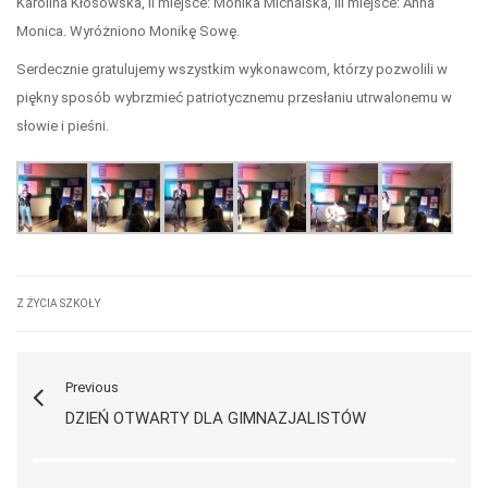
Karolina Kłosowska, II miejsce: Monika Michalska, III miejsce: Anna
Monica. Wyróżniono Monikę Sowę.
Serdecznie gratulujemy wszystkim wykonawcom, którzy pozwolili w
piękny sposób wybrzmieć patriotycznemu przesłaniu utrwalonemu w
słowie i pieśni.
Z ŻYCIA SZKOŁY
Previous
DZIEŃ OTWARTY DLA GIMNAZJALISTÓW