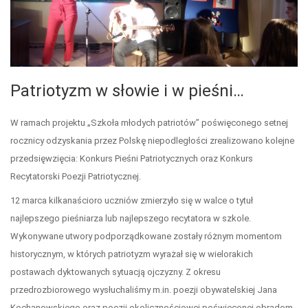
Patriotyzm w słowie i w pieśni…
W ramach projektu „Szkoła młodych patriotów” poświęconego setnej
rocznicy odzyskania przez Polskę niepodległości zrealizowano kolejne
przedsięwzięcia: Konkurs Pieśni Patriotycznych oraz Konkurs
Recytatorski Poezji Patriotycznej.
12 marca kilkanaścioro uczniów zmierzyło się w walce o tytuł
najlepszego pieśniarza lub najlepszego recytatora w szkole.
Wykonywane utwory podporządkowane zostały różnym momentom
historycznym, w których patriotyzm wyrażał się w wielorakich
postawach dyktowanych sytuacją ojczyzny. Z okresu
przedrozbiorowego wysłuchaliśmy m.in. poezji obywatelskiej Jana
Kochanowskiego oraz poezji okolicznościowej poświęconej obradom