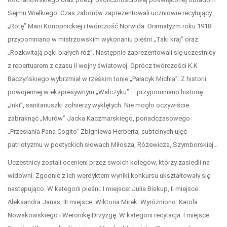
Sejmu Wielkiego. Czas zaborów zaprezentowali uczniowie recytujący
„Rotę” Marii Konopnickiej i twórczość Norwida. Dramatyzm roku 1918
przypomniano w mistrzowskim wykonaniu pieśni „Taki kraj” oraz
„Rozkwitają pąki białych róż”. Następnie zaprezentowali się uczestnicy
z repertuarem z czasu II wojny światowej. Oprócz twórczości K.K
Baczyńskiego wybrzmiał w rześkim tonie „Pałacyk Michla”. Z historii
powojennej w ekspresywnym „Walczyku” – przypomniano historię
„Inki”, sanitariuszki żołnierzy wyklętych. Nie mogło oczywiście
zabraknąć „Murów” Jacka Kaczmarskiego, ponadczasowego
„Przesłania Pana Cogito” Zbigniewa Herberta, subtelnych ujęć
patriotyzmu w poetyckich słowach Miłosza, Różewicza, Szymborskiej…
Uczestnicy zostali ocenieni przez swoich kolegów, którzy zasiedli na
widowni. Zgodnie z ich werdyktem wyniki konkursu ukształtowały się
następująco. W kategorii pieśni: I miejsce: Julia Biskup, II miejsce:
Aleksandra Janas, III miejsce: Wiktoria Mirek. Wyróżniono: Karola
Nowakowskiego i Weronikę Drzyzgę. W kategorii recytacja: I miejsce: