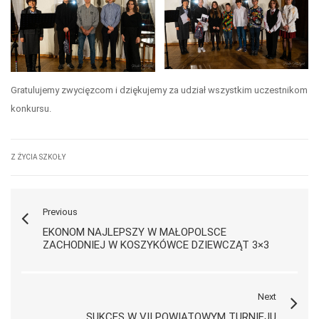
Gratulujemy zwycięzcom i dziękujemy za udział wszystkim uczestnikom
konkursu.
Z ŻYCIA SZKOŁY
Previous
EKONOM NAJLEPSZY W MAŁOPOLSCE
ZACHODNIEJ W KOSZYKÓWCE DZIEWCZĄT 3×3
Next
SUKCES W VII POWIATOWYM TURNIEJU