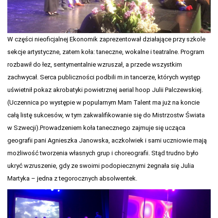
W części nieoficjalnej Ekonomik zaprezentował działające przy szkole
sekcje artystyczne, zatem koła: taneczne, wokalne i teatralne. Program
rozbawił do łez, sentymentalnie wzruszał, a przede wszystkim
zachwycał. Serca publiczności podbili m.in tancerze, których występ
uświetnił pokaz akrobatyki powietrznej aerial hoop Julii Palczewskiej.
(Uczennica po występie w popularnym Mam Talent ma już na koncie
całą listę sukcesów, w tym zakwalifikowanie się do Mistrzostw Świata
w Szwecji).Prowadzeniem koła tanecznego zajmuje się ucząca
geografii pani Agnieszka Janowska, aczkolwiek i sami uczniowie mają
możliwość tworzenia własnych grup i choreografii. Stąd trudno było
ukryć wzruszenie, gdy ze swoimi podopiecznymi żegnała się Julia
Martyka – jedna z tegorocznych absolwentek.