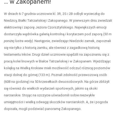
… w Zakopanem!
W dniach 6-7 grudnia uczniowie kl. 3R, 2S i 2B odbyli wycieczkę do
Niedzicy, Białki Tatrzańskiej i Zakopanego. W pierwszym dniu zwiedzali
elektrownię i zaporę Jeziora Czorsztyńskiego. Największych emocji
dostarczyła wędrówka galerią kontrolną i korytarzem pod zaporą (
50 m
poniżej lustra wody).
Następnie, zwiedzając Niedzicki zamek, zapoznali
się nie tylko z historią zamku, ale również z zagadkową historią
testamentu Inków. Drugi dzień uczniowie spędzili na zapoznaniu się z
pracą kolei linowych w Białce Tatrzańskiej i w Zakopanem. Wjeżdżając
kolejką na Wielką Krokiew mieli możliwość odczuć różnicę poziomów
stacji dolnej do górnej (133 m). Poznali zdolność przewozową osób
(608 na godzinę) na 50 krzesełkach dwuosobowych. Na górze zbliżyli
się również do wielkich wydarzeń sportowych, jakimi są skoki
narciarskie. Stojąc na szczycie uświadomili sobie niezwykłe
umiejętności i wielką odwagę skoczków narciarskich. A, że i pogoda
dopisała, mogli podziwiać panoramę Zakopanego.