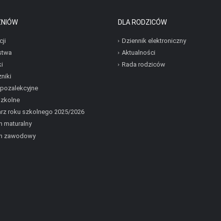
ZNIÓW
DLA RODZICÓW
cji
Dziennik elektroniczny
stwa
Aktualności
i
Rada rodziców
niki
 pozalekcyjne
szkolne
rz roku szkolnego 2025/2026
 maturalny
n zawodowy