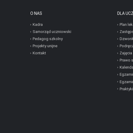
O NAS
DLA UC
Kadra
Plan lek
Samorząd uczniowski
Zastęp
Pedagog szkolny
Dzwonk
Projekty unijne
Podręcz
Kontakt
Zajęcia
Prawo 
Kalenda
Egzamin
Egzami
Praktyki