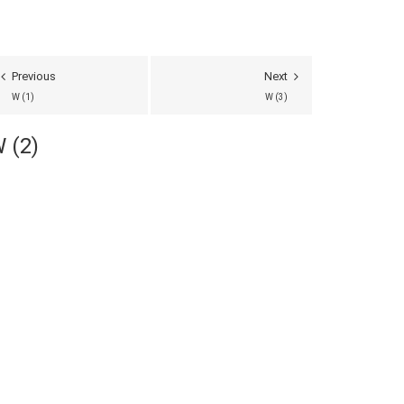
Previous
Next
W (1)
W (3)
 (2)