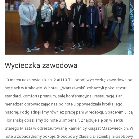
Wycieczka zawodowa
13 marca uczniowie z klas: 2 AH i 3 TH odbyli wycieczkę zawodową po
hotelach w Krakowie. W hotelu „Warszawski” zobaczyli pokoje typu:
standard, komfort i premium, salę konferencyjną i restaurację. Pani
menedżer, oprowadzając nas po hotelu opowiedziała krótką jego
historię. Podglądnęliśmy również pracę pani w recepcji. Spacerem ulicą
Floriańską doszliśmy do hotelu „Imperial”. Znajduje się on w sercu
Starego Miasta w odrestaurowanej kamienicy Książąt Mazowieckich. W
hotelu zobaczyliśmy pokoje: 2-osobowy Classic z łazienką, 2-osobowy