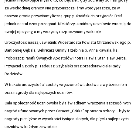
jednak niepokojące myśli o to, co będzie… gdy docierały do nas głosy
ze wschodniej granicy. Nie przypuszczaliśmy wtedy jeszcze, że w
naszym gronie przywitamy liczną grupę ukraińskich przyjaciół. Dziś
jednak nastał czas pożegnań. Niektórzy ukraińscy uczniowie wracają do
swojej ojczyzny, a my wszyscy rozpoczynamy wakacje.
Uroczystość naszą uświetnili: Wicestarosta Powiatu Chrzanowskiego p.
Bartłomiej Gębala, Sekretarz Gminy Trzebinia p. Anna Kawala, ks.
Proboszcz Parafii Świętych Apostołów Piotra i Pawła Stanisław Bercal,
Przyjaciel Szkoły p. Tadeusz Szybalski oraz przedstawiciele Rady
Rodziców.
W trakcie uroczystości zostały wręczone świadectwa z wyróżnieniem
oraz nagrody dla najlepszych uczniów.
Cała społeczność uczniowska była świadkiem wręczenia szczególnych
nagród ufundowanych przez Cement „Górka” sponsora szkoły – były to
nagrody pieniężne w wysokości tysiąca złotych, dla pięciu najlepszych
uczniów w każdym zawodzie.