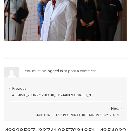
You must be
logged in
to post a comment.
Previous
43828500_260022717989148_511744008993636352_N
Next
43851687_1947734998598211_4839434179785523200_N
43828537_337410857031851_4354932