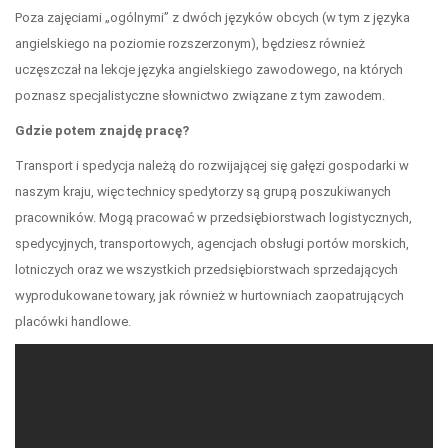
Poza zajęciami „ogólnymi” z dwóch języków obcych (w tym z języka
angielskiego na poziomie rozszerzonym), będziesz również
uczęszczał na lekcje języka angielskiego zawodowego, na których
poznasz specjalistyczne słownictwo związane z tym zawodem.
Gdzie potem znajdę pracę?
Transport i spedycja należą do rozwijającej się gałęzi gospodarki w
naszym kraju, więc technicy spedytorzy są grupą poszukiwanych
pracowników. Mogą pracować w przedsiębiorstwach logistycznych,
spedycyjnych, transportowych, agencjach obsługi portów morskich,
lotniczych oraz we wszystkich przedsiębiorstwach sprzedających
wyprodukowane towary, jak również w hurtowniach zaopatrujących
placówki handlowe.