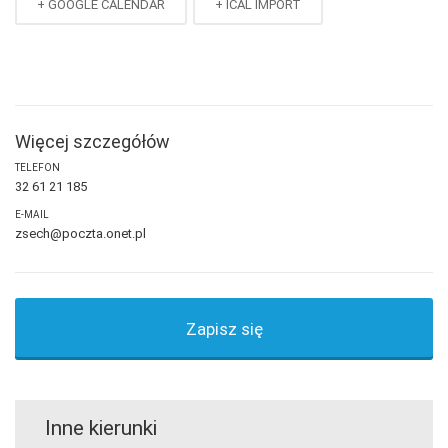
+ GOOGLE CALENDAR
+ ICAL IMPORT
Więcej szczegółów
TELEFON
32 61 21 185
E-MAIL
zsech@poczta.onet.pl
Zapisz się
Inne kierunki